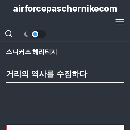
콘
airforcepaschernikecom
텐
츠
로
건
너
뛰
기
스니커즈 헤리티지
거리의 역사를 수집하다
단순한 신발 한 켤레가 아닙니다. 코트 위에서 시작해 스트리
트 컬처의 상징이 되기까지, 우리는 스니커즈에 얽힌 아임스토
리와 헤리티지를 병적으로 추적합니다.