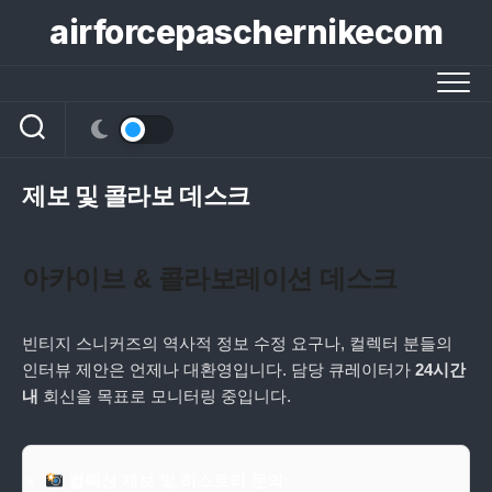
콘
airforcepaschernikecom
텐
츠
로
건
너
뛰
기
제보 및 콜라보 데스크
아카이브 & 콜라보레이션 데스크
빈티지 스니커즈의 역사적 정보 수정 요구나, 컬렉터 분들의
인터뷰 제안은 언제나 대환영입니다. 담당 큐레이터가
24시간
내
회신을 목표로 모니터링 중입니다.
컬렉션 제보 및 히스토리 문의: