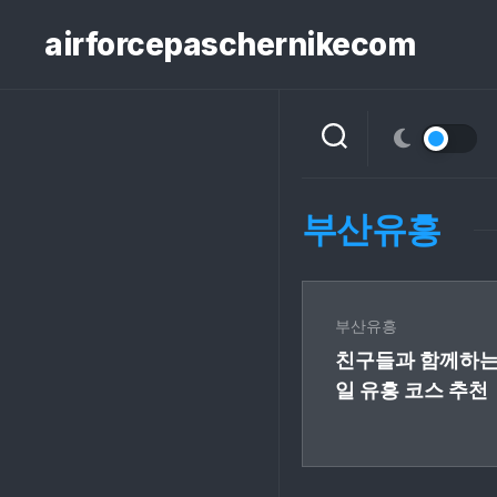
콘
텐
airforcepaschernikecom
츠
로
건
너
뛰
기
부산유흥
부산유흥
친구들과 함께하는
일 유흥 코스 추천